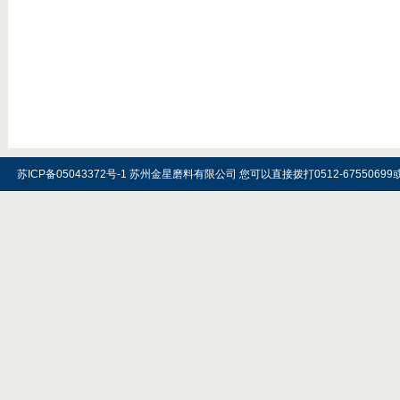
苏ICP备05043372号-1 苏州金星磨料有限公司 您可以直接拨打0512-67550699