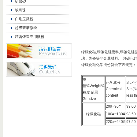
研磨砂
玻璃珠
白刚玉微粉
超级研磨微粉
精密铸造专用微粉
绿碳化硅,绿碳化硅磨料,绿碳化
璃，陶瓷等非金属材料。 绿碳化
绿碳化硅化学成份符合下表规定：
重
化学成分
Sic不
量%Weight%
Chemical
Sic (N
粒度 范围
content
less t
Grit size
20#~90#
99.00
绿碳化硅
100#~180#
98.50
220#~240#
97.50